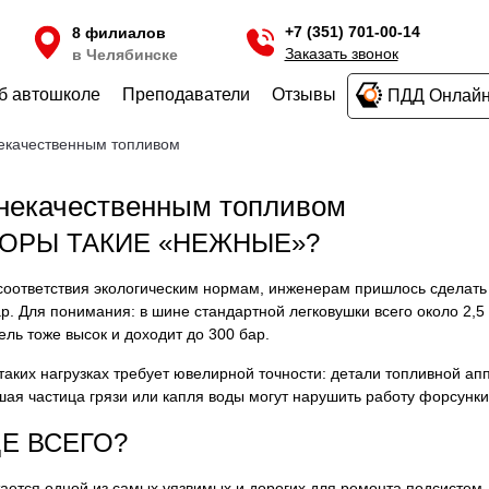
+7 (351) 701-00-14
8 филиалов
Заказать звонок
в Челябинске
б автошколе
Преподаватели
Отзывы
ПДД Онлай
некачественным топливом
 некачественным топливом
ОРЫ ТАКИЕ «НЕЖНЫЕ»?
соответствия экологическим нормам, инженерам пришлось сделать
. Для понимания: в шине стандартной легковушки всего около 2,5 
ль тоже высок и доходит до 300 бар.
аких нагрузках требует ювелирной точности: детали топливной ап
я частица грязи или капля воды могут нарушить работу форсунки 
Е ВСЕГО?
тается одной из самых уязвимых и дорогих для ремонта подсистем