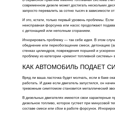
современном дизеле может достигать нескольких деся
запросто перевалить за сотню тысяч в зависимости о
И это, кстати, только первый уровень проблемы. Если
неисправная форсунка или насос продолжают подават
с детонацией или неполным сгоранием.
Игнорировать проблему — так себе идея. В этом случ
обеднение или переобогащение смеси, детонацию (акт
стенках цилиндров, повреждения поршней и ускоренн
проблему из категории «ремонт топливной системы» в
КАК АВТОМОБИЛЬ ПОДАЕТ С
Вряд ли ваша ласточка будет молчать, если в баке ок
работать. И даже если двигатель запустился, он нач
тревожным симптомом становится металлический звон 
В дизельных двигателях имеются свои характерные пр
дизельное топливо, которое густеет при минусовой т
составе смеси или сбои в работе форсунок. Игнориро