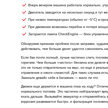
Вчера вечером машина работала нормально, утром
Двигатель заводится на несколько секунд и тут же
При низких температурах (обычно от −5°C) в пр
При движении возможны перебои и потеря мощнос
Загорается лампа CheckEngine — блок управления
Обнаружив признаки проблем после заправки, худшее,
действовать, тем больше денег удастся сэкономить на
Если бак почти полный, лучше частично слить топлив
горючим. Чем больше «чистого» бензина или дизеля в
это не только отвратительно на вкус, но еще и реаль
отравление и ожоги слизистой. Для таких случаев ес
Закиньте девайс себе в багажник — мало ли что.
Движок еще держится и машина пока на ходу? Отличн
нормального топлива. Это частично нейтрализует вре
ехать дальше. Вызывайте эвакуатор и отправляйтесь в
коррозия развивается быстро, и фильтрация положени