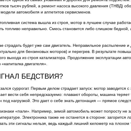
тков тысяч рублей, а ремонт насоса высокого давления (ТНВД) обо
т модели автомобиля и аппетитов сервисменов.
 топливная система вышла из строя, мотор в лучшем случае работа
ь топливо неправильно. Смесь становится либо слишком бедной, л
ае страдать будет уже сам двигатель. Неправильное распыление и
уально для бензиновых моторов) и перегрев. В результате повыша
ого выхода из строя катализатора. Продолжение эксплуатации авт
 «капиталка двигателя».
ИГНАЛ БЕДСТВИЯ?
азался суррогат. Первым делом страдает запуск: мотор заводится 
инает вести себя непредсказуемо: плавают обороты, машина теряет
под нагрузкой. Это дает о себе знать детонация — прямое следст
изнаки «пали». Например, зимой автомобиль может попросту не за
емпературе. Электроника также не останется в стороне: загорится
вать эти сигналы нельзя, ведь каждый лишний километр на плохом т