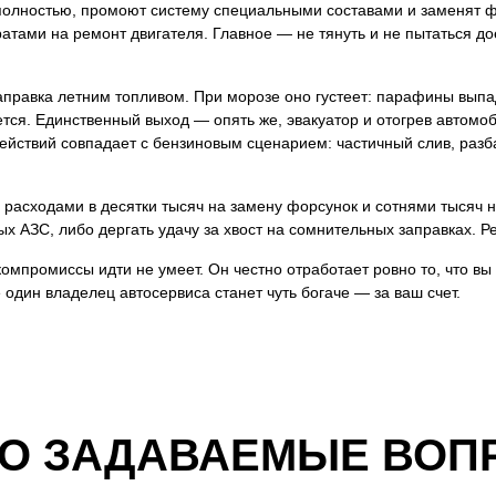
полностью, промоют систему специальными составами и заменят фи
ратами на ремонт двигателя. Главное — не тянуть и не пытаться до
правка летним топливом. При морозе оно густеет: парафины выпад
тся. Единственный выход — опять же, эвакуатор и отогрев автомоби
 действий совпадает с бензиновым сценарием: частичный слив, ра
 расходами в десятки тысяч на замену форсунок и сотнями тысяч н
х АЗС, либо дергать удачу за хвост на сомнительных заправках. Р
компромиссы идти не умеет. Он честно отработает ровно то, что вы в
 один владелец автосервиса станет чуть богаче — за ваш счет.
ТО ЗАДАВАЕМЫЕ ВОП