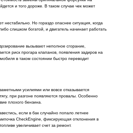
йдется и того дороже. В таком случае чек может
ет нестабильно. Но гораздо опаснее ситуация, когда
ибо слишком богатой, и двигатель начинает работать
 дозирование вызывают неполное сгорание,
ется риск прогара клапанов, появления задиров на
омобиля в таком состоянии быстро переводит
с заметными усилиями или вовсе отказывается
 тягу, при разгоне появляются провалы. Особенно
вие плохого бензина.
вестись, если в бак случайно попало летнее
 лампочка CheckEngine, фиксирующая отклонения в
опливе увеличивает счет за ремонт.