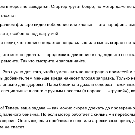
 в мороз не заводится. Стартер крутит бодро, но мотор даже не с
 глохнет.
озрачном фильтре видно побеление или хлопья — это парафины вып
ти, особенно под нагрузкой.
 видит, что топливо подается неправильно или смесь сгорает не та
 что можно сделать — продолжить движение в надежде что все «ка
 ремонте. Так что смотрите и запоминайте.
о. Это нужно для того, чтобы уменьшить концентрацию примесей и
ы добавите, тем меньше вреда нанесет плохая заправка. Только н
но опасно для здоровья. Пары бензина и дизеля содержат токсичны
ть специальные шланги с ручным насосом (в народе — «грушей»), к
о! Теперь ваша задача — как можно скорее доехать до проверенн
д паленого бензина. Но если мотор работает с сильными перебоями
 сервис. Опять же, если проблема в воде или агрессивных присадка
е не спасет.