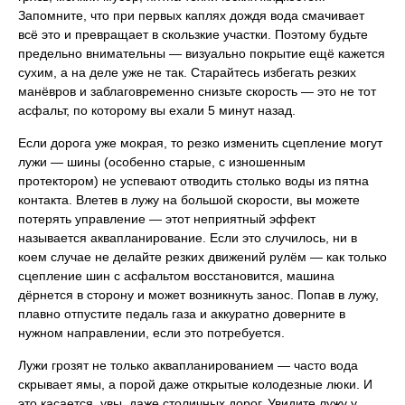
Запомните, что при первых каплях дождя вода смачивает
всё это и превращает в скользкие участки. Поэтому будьте
предельно внимательны — визуально покрытие ещё кажется
сухим, а на деле уже не так. Старайтесь избегать резких
манёвров и заблаговременно снизьте скорость — это не тот
асфальт, по которому вы ехали 5 минут назад.
Если дорога уже мокрая, то резко изменить сцепление могут
лужи — шины (особенно старые, с изношенным
протектором) не успевают отводить столько воды из пятна
контакта. Влетев в лужу на большой скорости, вы можете
потерять управление — этот неприятный эффект
называется аквапланирование. Если это случилось, ни в
коем случае не делайте резких движений рулём — как только
сцепление шин с асфальтом восстановится, машина
дёрнется в сторону и может возникнуть занос. Попав в лужу,
плавно отпустите педаль газа и аккуратно доверните в
нужном направлении, если это потребуется.
Лужи грозят не только аквапланированием — часто вода
скрывает ямы, а порой даже открытые колодезные люки. И
это касается, увы, даже столичных дорог. Увидите лужу у