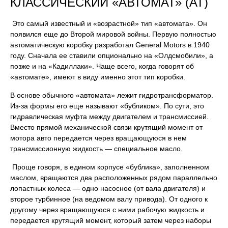
КЛАССИЧЕСКИЙ «АВТОМАТ» (AT)
Это самый известный и «возрастной» тип «автомата». Он
появился еще до Второй мировой войны. Первую полностью
автоматическую коробку разработал General Motors в 1940
году. Сначала ее ставили опционально на «Олдсмобили», а
позже и на «Кадиллаки». Чаще всего, когда говорят об
«автомате», имеют в виду именно этот тип коробки.
В основе обычного «автомата» лежит гидротрансформатор.
Из-за формы его еще называют «бубликом». По сути, это
гидравлическая муфта между двигателем и трансмиссией.
Вместо прямой механической связи крутящий момент от
мотора авто передается через вращающуюся в нем
трансмиссионную жидкость — специальное масло.
Проще говоря, в едином корпусе «бублика», заполненном
маслом, вращаются два расположенных рядом параллельно
лопастных колеса — одно насосное (от вала двигателя) и
второе турбинное (на ведомом валу привода). От одного к
другому через вращающуюся с ними рабочую жидкость и
передается крутящий момент, который затем через наборы