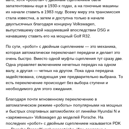
запатентованы еще в 1930-х годах, а на гоночные машины
их начали ставить в 1983 году. Всему миру эта трансмиссия
стала известна, а затем и доступна только в начале
двухтысячных благодаря концерну Volkswagen,
выпустившему свой нашумевший впоследствии DSG и
начавшему ставить его на мощный Golf R32.
По сути, «робот» с двойным сцеплением — это механика,
которая автоматически переключает передачи и делает это
очень быстро. Вместо одной муфты сцепления тут сразу две.
Одна управляет включением нечетных передач на одном
валу, а другая — четных на другом. Пока одна передача
задействована, следующая уже предварительно выбрана. То
есть переключение происходит без выбора ступени и
необходимого для этого ожидания.
Благодаря почти мгновенному переключению в
автоматическом режиме «роботы» популярными на мощных
и быстрых спортивных автомобилях от линейки Hyundai N и
«заряженных» Volkswagen до моделей Porsche. На
последних «робот» с двойным сцеплением называется PDK