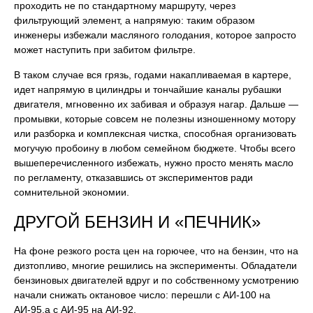
проходить не по стандартному маршруту, через
фильтрующий элемент, а напрямую: таким образом
инженеры избежали масляного голодания, которое запросто
может наступить при забитом фильтре.
В таком случае вся грязь, годами накапливаемая в картере,
идет напрямую в цилиндры и тончайшие каналы рубашки
двигателя, мгновенно их забивая и образуя нагар. Дальше —
промывки, которые совсем не полезны изношенному мотору
или разборка и комплексная чистка, способная организовать
могучую пробоину в любом семейном бюджете. Чтобы всего
вышеперечисленного избежать, нужно просто менять масло
по регламенту, отказавшись от экспериментов ради
сомнительной экономии.
ДРУГОЙ БЕНЗИН И «ПЕЧНИК»
На фоне резкого роста цен на горючее, что на бензин, что на
дизтопливо, многие решились на эксперименты. Обладатели
бензиновых двигателей вдруг и по собственному усмотрению
начали снижать октановое число: перешли с АИ-100 на
АИ-95,а с АИ-95 на АИ-92.