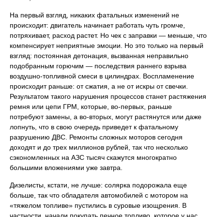
На первый взгляд, никаких фатальных изменений не
происходит: двигатель начинает работать чуть громче,
потряхивает, расход растет. Но чек с заправки — меньше, что
компенсирует неприятные эмоции. Но это только на первый
взгляд: постоянная детонация, вызванная неправильно
подобранным горючим — последствия раннего взрыва
воздушно-топливной смеси в цилиндрах. Воспламенение
происходит раньше: от сжатия, а не от искры от свечки.
Результатом такого нарушения процессов станет растяжения
ремня или цепи ГРМ, которые, во-первых, раньше
потребуют замены, а во-вторых, могут растянутся или даже
лопнуть, что в свою очередь приведет к фатальному
разрушению ДВС. Ремонты сложных моторов сегодня
доходят и до трех миллионов рублей, так что несколько
сэкономленных на АЗС тысяч скажутся многократно
большими вложениями уже завтра.
Дизелисты, кстати, не лучше: солярка подорожала еще
больше, так что обладателя автомобилей с мотором на
«тяжелом топливе» пустились в суровые изощрения. В
частности, начали покупать печное топливо, которое у нас