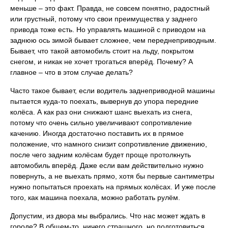
меньше – это факт. Правда, не совсем понятно, радостный
или грустный, потому что свои преимущества у заднего
привода тоже есть. Но управлять машиной с приводом на
заднюю ось зимой бывает сложнее, чем переднеприводным.
Бывает, что такой автомобиль стоит на льду, покрытом
снегом, и никак не хочет трогаться вперёд. Почему? А
главное – что в этом случае делать?
Часто такое бывает, если водитель заднеприводной машины
пытается куда-то поехать, вывернув до упора передние
колёса. А как раз они снижают шанс выехать из снега,
потому что очень сильно увеличивают сопротивление
качению. Иногда достаточно поставить их в прямое
положение, что намного снизит сопротивление движению,
после чего задним колёсам будет проще протолкнуть
автомобиль вперёд. Даже если вам действительно нужно
повернуть, а не выехать прямо, хотя бы первые сантиметры
нужно попытаться проехать на прямых колёсах. И уже после
того, как машина поехала, можно работать рулём.
Допустим, из двора мы выбрались. Что нас может ждать в
городе? В общем-то, ничего страшного, но подготовиться