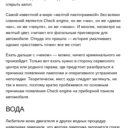
открыть капот.
Самой известной в мире «желтой пиктограммой» без всяких
сомнений является Check engine, он же «чек», он же «джеки
чан», он же «чекуля», он же «чекан». И многие, несмотря на
желтый цвет, считают его фатальным приговором для
автомобиля. Откуда это пришло — история умалчивает,
однако «расставить точки» все же стоит.
Ехать дальше с «чеком» — можно, ничего криминального не
произойдет. Только вот ехать нужно в сторону сервисного
центра или родного гаража, где предстоит разобраться в
причинах появления лампочки и оперативного устранения
неполадки. Теоретически, мест, куда следует заглянуть, не
так и много, поэтому кратко пробежимся по основным
причинам появления Check engine на приборной панели
автомобиля.
ВОДА
Любители моек двигателя и других водных процедур
наверняка замечали, что желтая лампочка загорается сразу