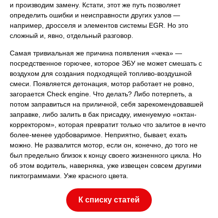
и производим замену. Кстати, этот же путь позволяет
определить ошибки и неисправности других узлов —
например, дросселя и элементов системы EGR. Но это
сложный и, явно, отдельный разговор.
Самая тривиальная же причина появления «чека» —
посредственное горючее, которое ЭБУ не может смешать с
воздухом для создания подходящей топливо-воздушной
смеси. Появляется детонация, мотор работает не ровно,
загорается Check engine. Что делать? Либо потерпеть, а
потом заправиться на приличной, себя зарекомендовавшей
заправке, либо залить в бак присадку, именуемую «октан-
корректором», которая превратит только что залитое в нечто
более-менее удобоваримое. Неприятно, бывает, ехать
можно. Не развалится мотор, если он, конечно, до того не
был предельно близок к концу своего жизненного цикла. Но
об этом водитель, наверняка, уже извещен совсем другими
пиктограммами. Уже красного цвета.
К списку статей