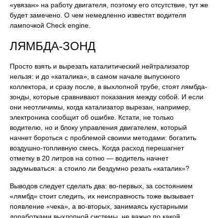
«увязан» на работу двигателя, поэтому его отсутствие, тут же
будет замечено. О чем немедленно известят водителя
лампочкой Check engine.
ЛЯМБДА-ЗОНД
Просто взять и вырезать каталитический нейтрализатор
нельзя: и до «каталика», в самом начале выпускного
коллектора, и сразу после, в выхлопной трубе, стоят лямбда-
зонды, которые сравнивают показания между собой. И если
они неотличимы, когда катализатор вырезан, например,
электроника сообщит об ошибке. Кстати, не только
водителю, но и блоку управления двигателем, который
начнет бороться с проблемой своими методами: богатить
воздушно-топливную смесь. Когда расход перешагнет
отметку в 20 литров на сотню — водитель начнет
задумываться: а стоило ли бездумно резать «каталик»?
Выводов следует сделать два: во-первых, за состоянием
«лямбд» стоит следить, их неисправность тоже вызывает
появление «чека», а во-вторых, занимаясь кустарными
доработками выхлопной системы, не важно по какой